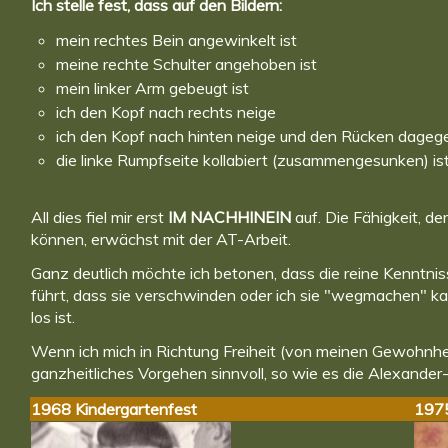
Ich stelle fest, dass auf den Bildern:
mein rechtes Bein angewinkelt ist
meine rechte Schulter angehoben ist
mein linker Arm gebeugt ist
ich den Kopf nach rechts neige
ich den Kopf nach hinten neige und den Rücken dageg
die linke Rumpfseite kollabiert (zusammengesunken) is
All dies fiel mir erst
IM NACHHINEIN
auf. Die Fähigkeit, d
können, erwächst mit der AT-Arbeit.
Ganz deutlich möchte ich betonen, dass die reine Kenntnis
führt, dass sie verschwinden oder ich sie "wegmachen" kan
los ist.
Wenn ich mich in Richtung Freiheit (von meinen Gewohnhei
ganzheitliches Vorgehen sinnvoll, so wie es die Alexander-
1968 Kindergartenfest
1975