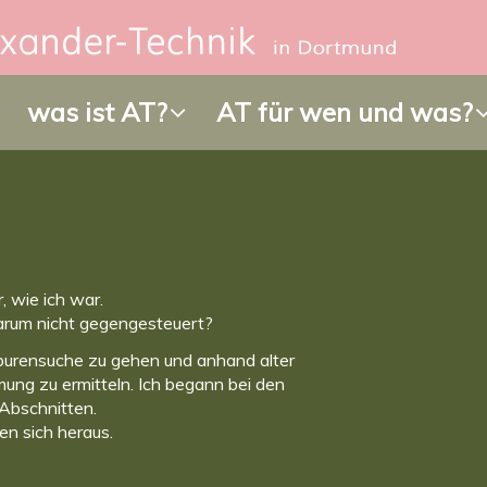
was ist AT?
AT für wen und was?
 wie ich war.
rum nicht gegengesteuert?
Spurensuche zu gehen und anhand alter
ung zu ermitteln. Ich begann bei den
 Abschnitten.
n sich heraus.