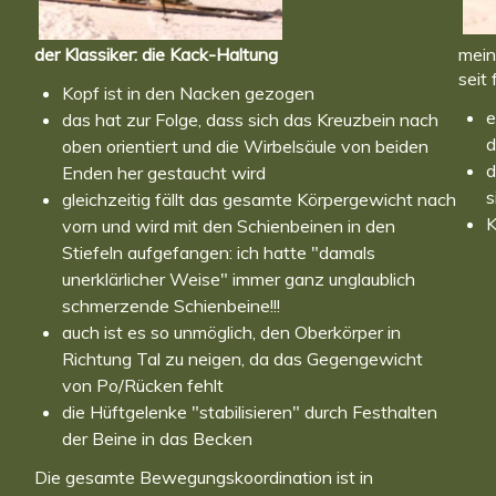
der Klassiker: die Kack-Haltung
mein
seit
Kopf ist in den Nacken gezogen
e
das hat zur Folge, dass sich das Kreuzbein nach
d
oben orientiert und die Wirbelsäule von beiden
d
Enden her gestaucht wird
s
gleichzeitig fällt das gesamte Körpergewicht nach
K
vorn und wird mit den Schienbeinen in den
Stiefeln aufgefangen: ich hatte "damals
unerklärlicher Weise" immer ganz unglaublich
schmerzende Schienbeine!!!
auch ist es so unmöglich, den Oberkörper in
Richtung Tal zu neigen, da das Gegengewicht
von Po/Rücken fehlt
die Hüftgelenke "stabilisieren" durch Festhalten
der Beine in das Becken
Die gesamte Bewegungskoordination ist in